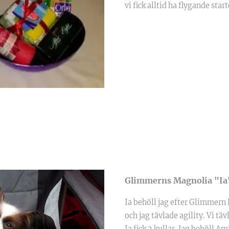
vi fick alltid ha flygande start
Glimmerns Magnolia "Ia
Ia behöll jag efter Glimmern 
och jag tävlade agility. Vi tävl
Ia fick 2 kullar. Jag behöll Ami