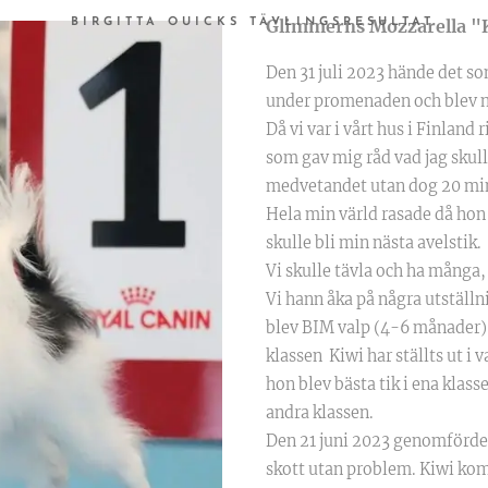
Glimmerns Mozzarella "
BIRGITTA OUICKS TÄVLINGSRESULTAT
Den 31 juli 2023 hände det som
under promenaden och blev m
Då vi var i vårt hus i Finland 
som gav mig råd vad jag skull
medvetandet utan dog 20 minut
Hela min värld rasade då hon
skulle bli min nästa avelstik.
Vi skulle tävla och ha många
Vi hann åka på några utställn
blev BIM valp (4-6 månader) o
klassen Kiwi har ställts ut i
hon blev bästa tik i ena klasse
andra klassen.
Den 21 juni 2023 genomförde
skott utan problem. Kiwi komm