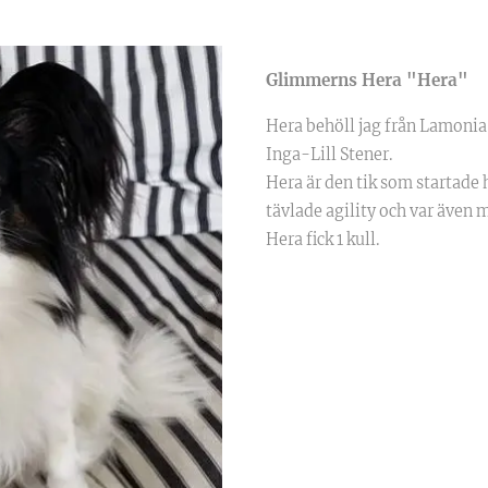
Glimmerns Hera "Hera"
Hera behöll jag från Lamonia
Inga-Lill Stener.
Hera är den tik som startade
tävlade agility och var även 
Hera fick 1 kull.