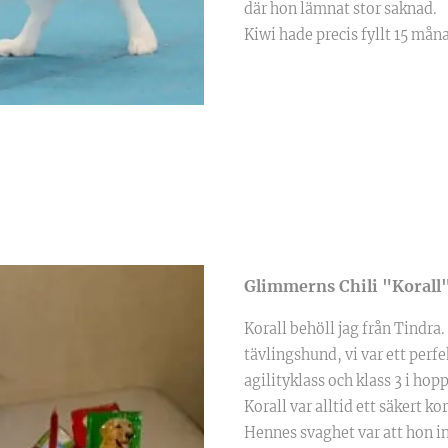
där hon lämnat stor saknad.
Kiwi hade precis fyllt 15 mån
Glimmerns Chili "Korall
Korall behöll jag från Tindra.
tävlingshund, vi var ett perfek
agilityklass och klass 3 i hopp
Korall var alltid ett säkert ko
Hennes svaghet var att hon int