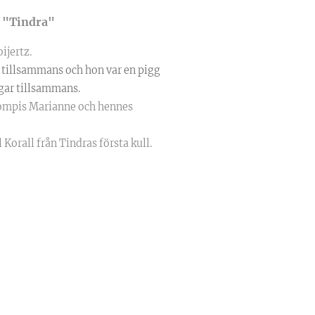
n "Tindra"
ijertz.
y tillsammans och hon var en pigg
ingar tillsammans.
kompis Marianne och hennes
l Korall från Tindras första kull.