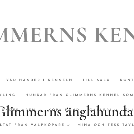
MMERNS KE
VAD HÄNDER I KENNELN
TILL SALU
KONT
KLING
HUNDAR FRÅN GLIMMERNS KENNEL SOM 
Glimmerns änglahunda
 UNDER ÅREN
KÖPA HUND
GALLERI
GL
LTAT FRÅN VALPKÖPARE
MINA OCH TESS TÄV