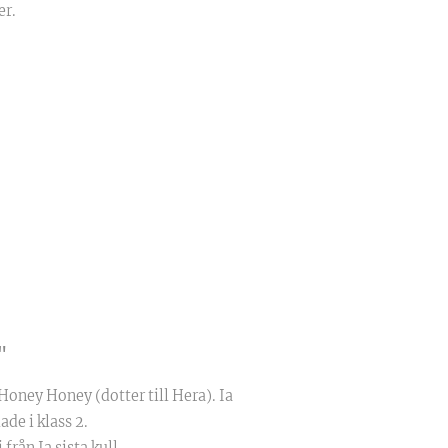
er.
"
Honey Honey (dotter till Hera). Ia
ade i klass 2.
 från Ia sista kull.