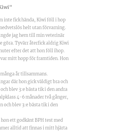
Kiwi"
 inte fick hända, Kiwi föll i hop
edvetslös helt utan förvarning.
ringde jag hem till min veterinär
e göra. Tyvärr återfick aldrig Kiwi
er efter det att hon föll ihop.
 var mitt hopp för framtiden. Hon
, många år tillsammans.
ingar där hon gick väldigt bra och
ch blev 3:e bästa tik i den andra
 valpklass 4-6 månader två gånger,
n och blev 3:e bästa tik i den
 hon ett godkänt BPH test med
er alltid att finnas i mitt hjärta