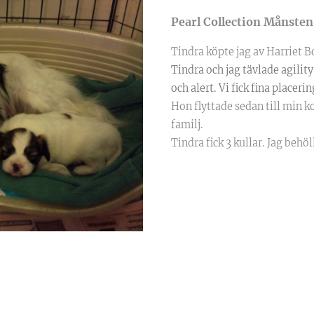
Pearl Collection Månste
Tindra köpte jag av Harriet Bo
Tindra och jag tävlade agilit
och alert. Vi fick fina placer
Hon flyttade sedan till min 
familj.
Tindra fick 3 kullar. Jag behöl