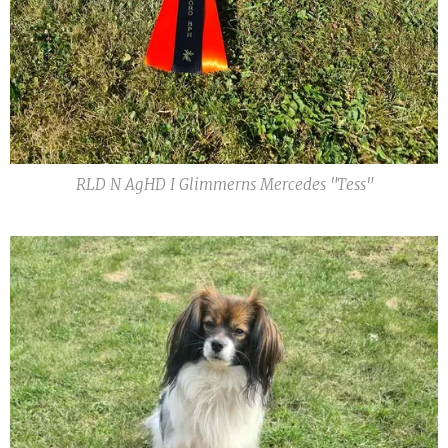
RLD N AgHD I Glimmerns Mercedes "Tess"