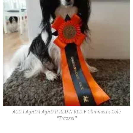
AGD I AgHD I AgHD II RLD N RLD F Glimmerns Cole
"Trazzel"